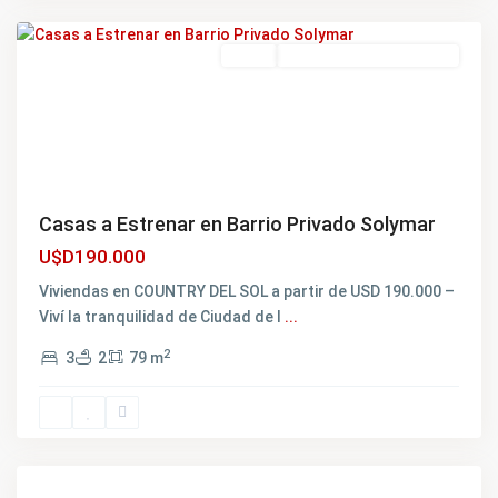
Costa
Featured
Venta
EXCELENTE OPORTUNIDAD
Casas a Estrenar en Barrio Privado Solymar
U$D190.000
Viviendas en COUNTRY DEL SOL a partir de USD 190.000 –
Viví la tranquilidad de Ciudad de l
...
2
3
2
79 m