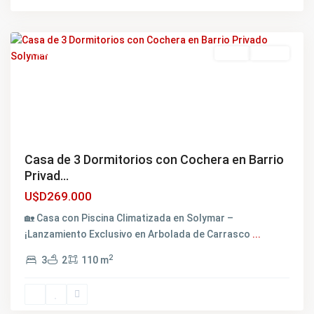
la
Costa
Featured
Venta
NUEVO
Casa de 3 Dormitorios con Cochera en Barrio
Privad...
U$D269.000
🏡 Casa con Piscina Climatizada en Solymar –
¡Lanzamiento Exclusivo en Arbolada de Carrasco
...
Solymar
,
2
3
2
110 m
Ciudad
de
la