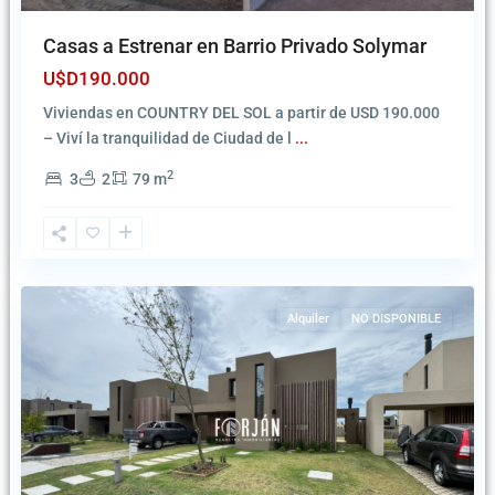
Casas a Estrenar en Barrio Privado Solymar
U$D190.000
Viviendas en COUNTRY DEL SOL a partir de USD 190.000
– Viví la tranquilidad de Ciudad de l
...
2
3
2
79 m
Ciudad
de
la
Costa
Alquiler
NO DISPONIBLE