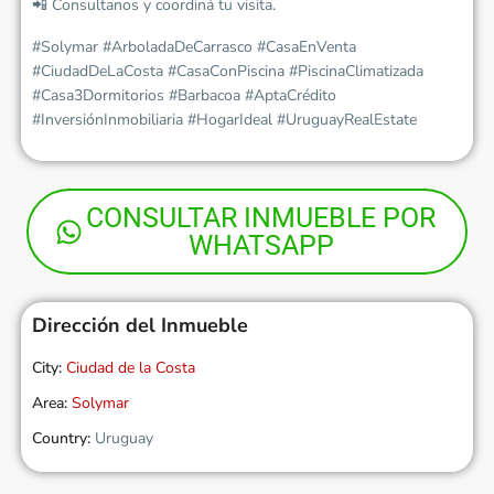
📲 Consultanos y coordiná tu visita.
#Solymar #ArboladaDeCarrasco #CasaEnVenta
#CiudadDeLaCosta #CasaConPiscina #PiscinaClimatizada
#Casa3Dormitorios #Barbacoa #AptaCrédito
#InversiónInmobiliaria #HogarIdeal #UruguayRealEstate
CONSULTAR INMUEBLE POR
WHATSAPP
Dirección del Inmueble
City:
Ciudad de la Costa
Area:
Solymar
Country:
Uruguay