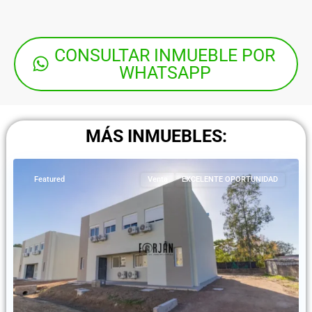
CONSULTAR INMUEBLE POR
WHATSAPP
Solymar
,
Ciudad
de
la
MÁS INMUEBLES:
Costa
Featured
Venta
EXCELENTE OPORTUNIDAD