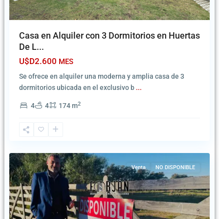
Casa en Alquiler con 3 Dormitorios en Huertas
De L...
U$D2.600
MES
Se ofrece en alquiler una moderna y amplia casa de 3
dormitorios ubicada en el exclusivo b
...
2
4
4
174 m
Ciudad
de
la
Costa
Venta
NO DISPONIBLE