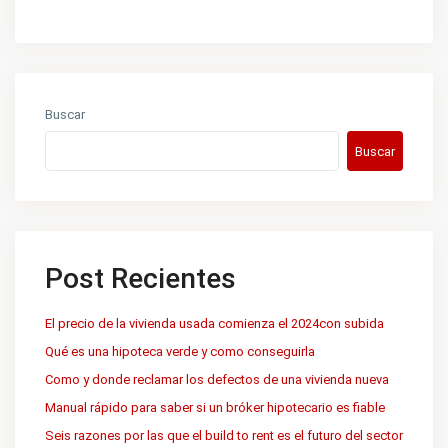
Buscar
Buscar
Post Recientes
Contacto
El precio de la vivienda usada comienza el 2024con subida
La dirección es: Avenida de las Américas 6000, Portal
Américas, piso 3 cowork, oficina 06
Qué es una hipoteca verde y como conseguirla
+59898999820
Como y donde reclamar los defectos de una vivienda nueva
info@inmobiliariaforjan.com
Manual rápido para saber si un bróker hipotecario es fiable
Seis razones por las que el build to rent es el futuro del sector
Ultimas Propiedades