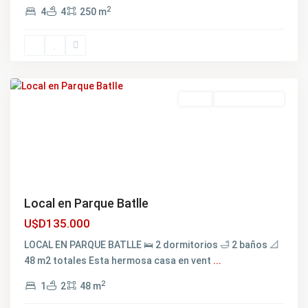
2
4
4
250 m
Parque
Batlle
,
Montevideo
Venta
NO DISPONIBLE
Local en Parque Batlle
U$D135.000
LOCAL EN PARQUE BATLLE 🛌 2 dormitorios 🛁 2 baños 📐
48 m2 totales Esta hermosa casa en vent
...
2
1
2
48 m