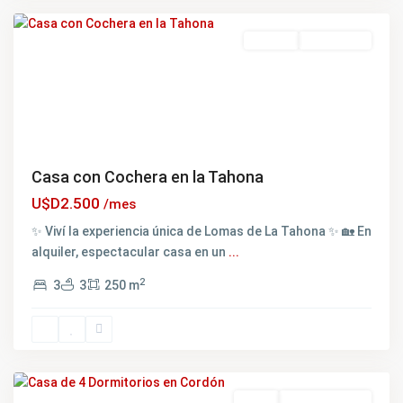
Featured
Alquiler
ALQUILADO
Casa con Cochera en la Tahona
U$D2.500
/mes
✨ Viví la experiencia única de Lomas de La Tahona ✨ 🏡 En
alquiler, espectacular casa en un
...
2
3
3
250 m
Cordón
,
Montevideo
Featured
Venta
NO DISPONIBLE