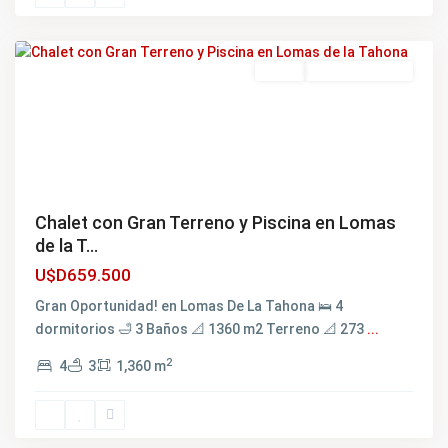
Montevideo
Featured
Venta
BAJÓ DE PRECIO
Chalet con Gran Terreno y Piscina en Lomas
de la T...
U$D659.500
Gran Oportunidad! en Lomas De La Tahona 🛌 4
dormitorios 🛁 3 Baños 📐 1360 m2 Terreno 📐 273
...
Lomas
2
4
3
1,360 m
de
la
Tahona
,
Montevideo