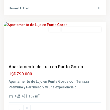
Punta
Newest Edited
Gorda
,
Montevideo
Featured
Venta
EXCELENTE OPORTUNIDAD
Apartamento de Lujo en Punta Gorda
U$D790.000
Apartamento de Lujo en Punta Gorda con Terraza
Premium y Parrillero Viví una experiencia d
...
Lomas
2
4
4
169 m
de
la
Tahona
,