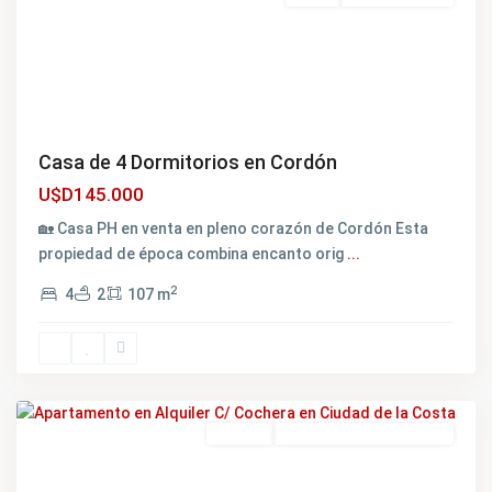
Casa de 4 Dormitorios en Cordón
Barra
U$D145.000
de
Carrasco
,
🏡 Casa PH en venta en pleno corazón de Cordón Esta
Carrasco
,
propiedad de época combina encanto orig
...
Ciudad
2
4
2
107 m
de
la
Costa
,
Canelones
Featured
Alquiler
EXCELENTE OPORTUNIDAD