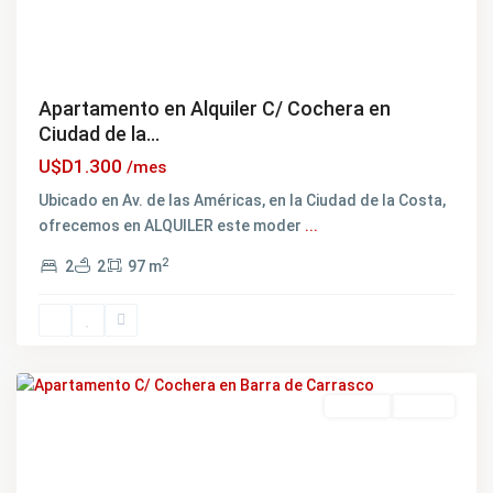
Apartamento en Alquiler C/ Cochera en
Ciudad de la...
U$D1.300
/mes
Barra
de
Ubicado en Av. de las Américas, en la Ciudad de la Costa,
Carrasco
,
ofrecemos en ALQUILER este moder
...
Ciudad
2
2
2
97 m
de
la
Costa
,
Canelones
Featured
Alquiler
NUEVO