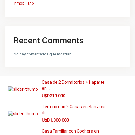
inmobiliario
Apartamento en Lago Calcagno
Shangr...
U$D176.703
Apartamentos con Cochera en La
Recent Comments
Blan...
U$D150.000
No hay comentarios que mostrar.
Casa de 3 Dormitorios con
Cochera e...
U$D430.000
Casa de 2 Dormitorios +1 aparte
en ...
U$D319.000
Terreno con 2 Casas en San José
de ...
U$D1.000.000
Casa Familiar con Cochera en