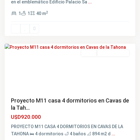
en el emblemático Edificio Palacio Sa
...
2
1
1
40 m
Carrasco
,
Montevideo
Venta
NO DISPONIBLE
Proyecto M11 casa 4 dormitorios en Cavas de
la Tah...
U$D920.000
PROYECTO M11 CASA 4 DORMITORIOS EN CAVAS DE LA
TAHONA 🛌 4 dormitorios 🛁 4 baños 📐 894 m2 d
...