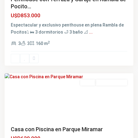
Pocito...
U$D853.000
Espectacular y exclusivo penthouse en plena Rambla de
Pocitos⤵ 🛌 3 dormitorios 🛁 3 baño 📐
...
2
3
3
160 m
Parque
Miramar
,
Montevideo
Venta
NO DISPONIBLE
Casa con Piscina en Parque Miramar