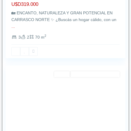
U$D319.000
🏡 ENCANTO, NATURALEZA Y GRAN POTENCIAL EN
CARRASCO NORTE ✨ ¿Buscás un hogar cálido, con un
...
2
3
2
70 m
Tres
Cruces
,
Montevideo
Featured
Alquiler
EXCELENTE OPORTUNIDAD