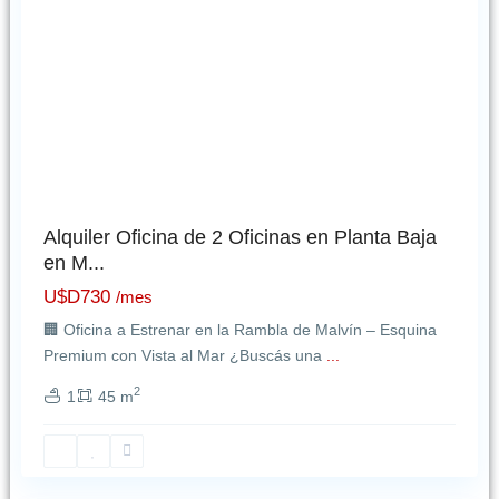
Alquiler Oficina de 2 Oficinas en Planta Baja
en M...
U$D730
/mes
🏢 Oficina a Estrenar en la Rambla de Malvín – Esquina
Premium con Vista al Mar ¿Buscás una
...
2
1
45 m
La
Blanqueada
,
Montevideo