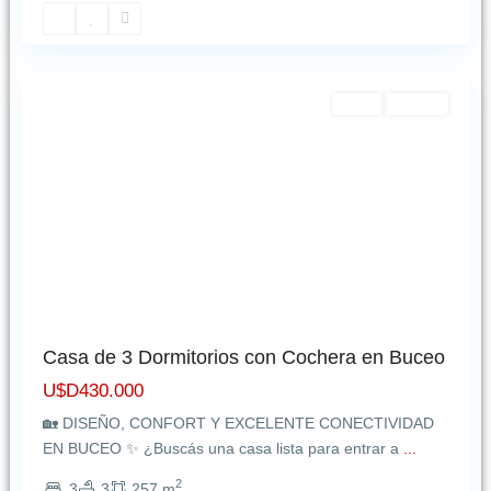
Buceo
,
Montevideo
Featured
Venta
NUEVO
Casa de 3 Dormitorios con Cochera en Buceo
U$D430.000
🏡 DISEÑO, CONFORT Y EXCELENTE CONECTIVIDAD
EN BUCEO ✨ ¿Buscás una casa lista para entrar a
...
2
3
3
257 m