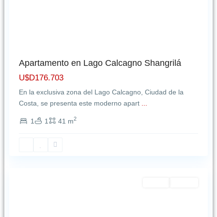
Apartamento en Lago Calcagno Shangrilá
U$D176.703
En la exclusiva zona del Lago Calcagno, Ciudad de la
Costa, se presenta este moderno apart
...
2
1
1
41 m
Malvin
,
Montevideo
Featured
Alquiler
NUEVO