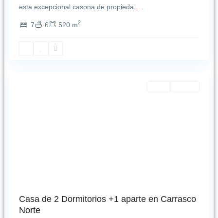
esta excepcional casona de propieda
...
2
7
6
520 m
Carrasco
Norte
,
Montevideo
Featured
Venta
NUEVO
Casa de 2 Dormitorios +1 aparte en Carrasco
Norte