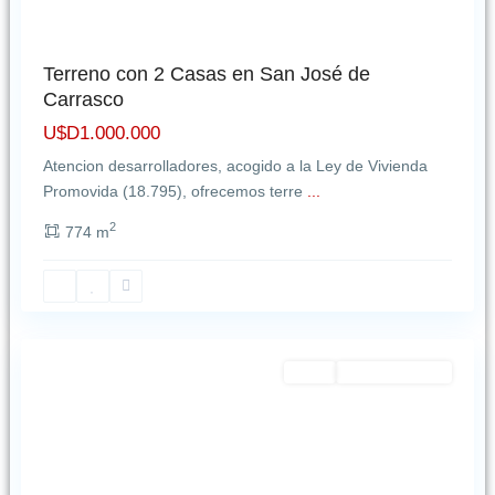
Terreno con 2 Casas en San José de
Carrasco
U$D1.000.000
Atencion desarrolladores, acogido a la Ley de Vivienda
Promovida (18.795), ofrecemos terre
...
2
774 m
Contacto
Shangrilá
,
La dirección es: Avenida de las Américas 6000, Portal
Montevideo
Américas, piso 3 cowork, oficina 06
+59898999820
info@inmobiliariaforjan.com
Featured
Venta
NO DISPONIBLE
Ultimas Propiedades
Apartamento en Lago Calcagno