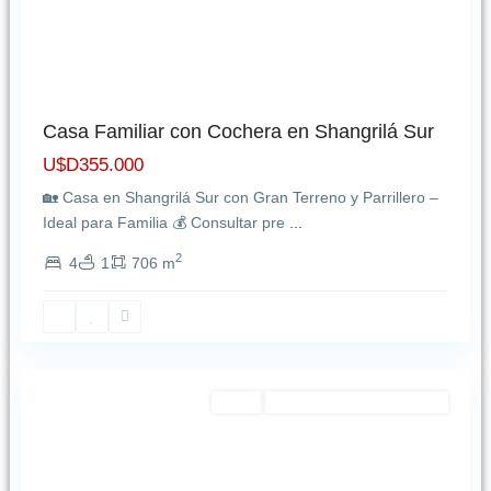
Shangr...
U$D176.703
Apartamentos con Cochera en La
Casa Familiar con Cochera en Shangrilá Sur
Blan...
U$D355.000
U$D150.000
🏡 Casa en Shangrilá Sur con Gran Terreno y Parrillero –
Ideal para Familia 💰 Consultar pre
...
Casa de 3 Dormitorios con
2
4
1
706 m
Cochera e...
Parque
U$D430.000
Batlle
,
Montevideo
Casa de 2 Dormitorios +1 aparte
Featured
Venta
EXCELENTE OPORTUNIDAD
en ...
U$D319.000