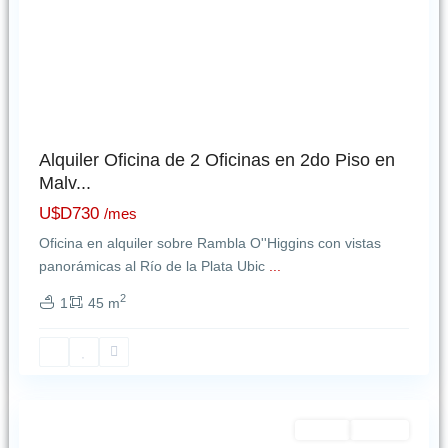
Alquiler Oficina de 2 Oficinas en 2do Piso en
Malv...
U$D730
/mes
Oficina en alquiler sobre Rambla O''Higgins con vistas
panorámicas al Río de la Plata Ubic
...
2
1
45 m
Malvin
,
Montevideo
Featured
Alquiler
NUEVO