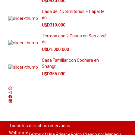
U$D430.000
Casa de 2 Dormitorios +1 aparte
en ...
U$D319.000
Terreno con 2 Casas en San José
de ...
U$D1.000.000
Casa Familiar con Cochera en
Shangr...
U$D355.000
WhatsApp
Instagram
Facebook
LinkedIn
Todos los derechos reservados.
WpEstate
Terms of Use
Privacy Policy
Creado por Managu