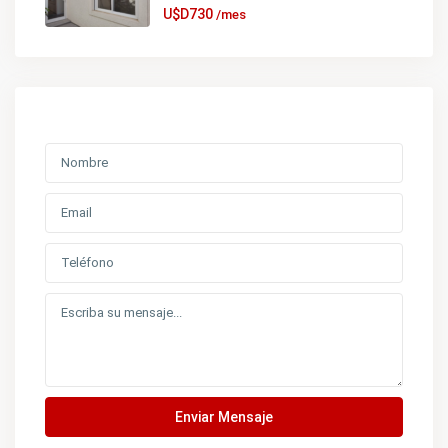
U$D730
/mes
Enviar Mensaje