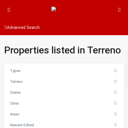
Advanced Search
Properties listed in Terreno
Types
Terreno
States
Cities
Areas
Newest Edited