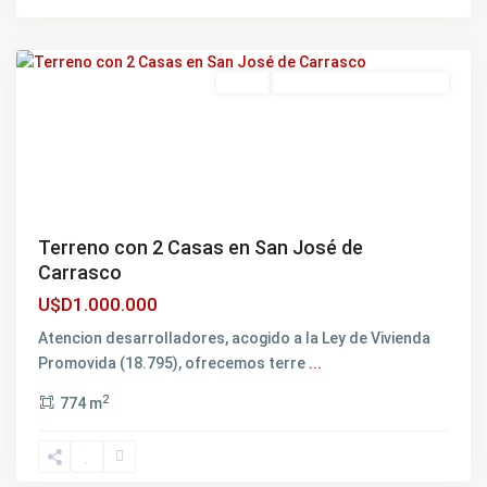
Carrasco
,
Montevideo
Featured
Venta
EXCELENTE OPORTUNIDAD
Terreno con 2 Casas en San José de
Carrasco
U$D1.000.000
Atencion desarrolladores, acogido a la Ley de Vivienda
Promovida (18.795), ofrecemos terre
...
Ciudad
2
774 m
de
la
Costa
,