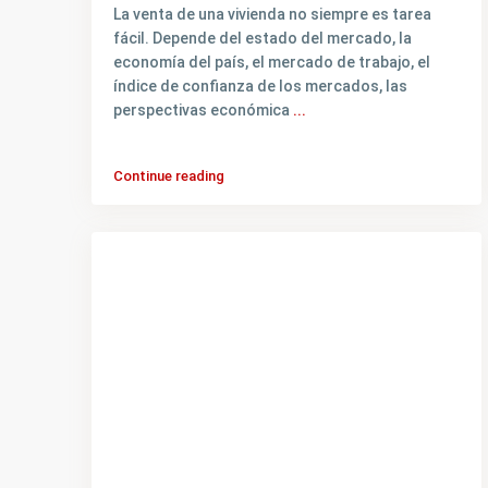
Contacto
La venta de una vivienda no siempre es tarea
fácil. Depende del estado del mercado, la
La dirección es: Avenida de las Américas 6000, Portal
economía del país, el mercado de trabajo, el
Américas, piso 3 cowork, oficina 06
índice de confianza de los mercados, las
+59898999820
perspectivas económica
...
info@inmobiliariaforjan.com
Continue reading