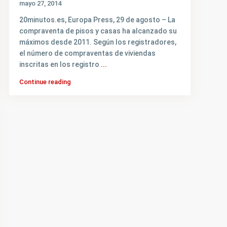
mayo 27, 2014
Ultimas Propiedades
Wh
In
20minutos.es, Europa Press, 29 de agosto – La
Fa
Li
compraventa de pisos y casas ha alcanzado su
Apartamento en Lago Calcagno
máximos desde 2011. Según los registradores,
Shangr...
el número de compraventas de viviendas
U$D176.703
inscritas en los registro
...
Continue reading
Apartamentos con Cochera en
La Blan...
U$D150.000
Casa de 3 Dormitorios con
Cochera e...
U$D430.000
Casa de 2 Dormitorios +1
aparte en ...