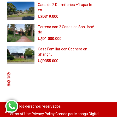
Casa de 2 Dormitorios +1 aparte
en ...
U$D319.000
Terreno con 2 Casas en San José
de ...
U$D1.000.000
Casa Familiar con Cochera en
Shangr...
U$D355.000
WhatsApp
Instagram
Facebook
LinkedIn
Todos los derechos reservados.
Terms of Use
Privacy Policy
Creado por Managu Digital