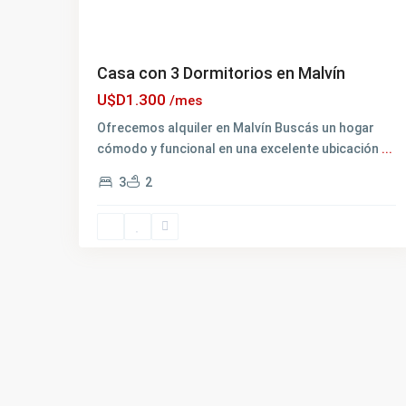
Casa con 3 Dormitorios en Malvín
U$D1.300
/mes
Ofrecemos alquiler en Malvín Buscás un hogar
cómodo y funcional en una excelente ubicación
...
3
2
Contacto
La dirección es: Avenida de las Américas 6000, Por
Américas, piso 3 cowork, oficina 06
+59898999820
info@inmobiliariaforjan.com