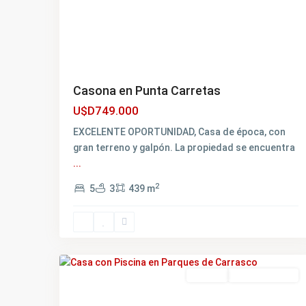
Casona en Punta Carretas
U$D749.000
EXCELENTE OPORTUNIDAD, Casa de época, con
gran terreno y galpón. La propiedad se encuentra
...
2
5
3
439 m
Parques
de
Carrasco
,
21
Montevideo
Alquiler
NO DISPONIBLE