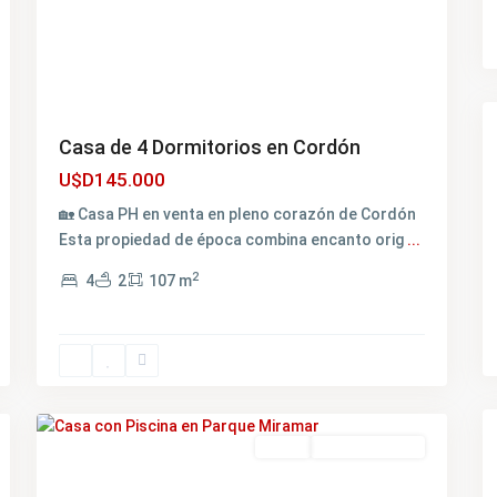
Casa de 4 Dormitorios en Cordón
U$D145.000
🏡 Casa PH en venta en pleno corazón de Cordón
Esta propiedad de época combina encanto orig
...
2
4
2
107 m
Parque
Miramar
,
20
Montevideo
Venta
NO DISPONIBLE