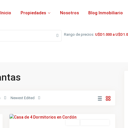
Inicio
Propiedades
Nosotros
Blog Inmobiliario
Rango de precios:
U$D1.000 a U$D1.0
lantas
s
Newest Edited
Cordón
,
21
Montevideo
Featured
Venta
NO DISPONIBLE