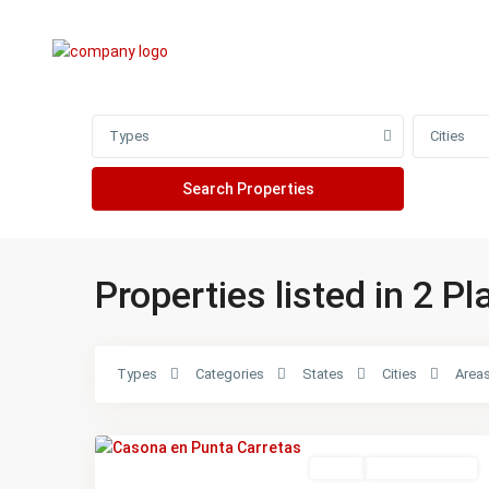
Advanced Search
Types
Cities
Properties listed in 2 P
Punta
Types
Categories
States
Cities
Area
Carretas
,
21
Montevideo
Featured
Venta
NO DISPONIBLE