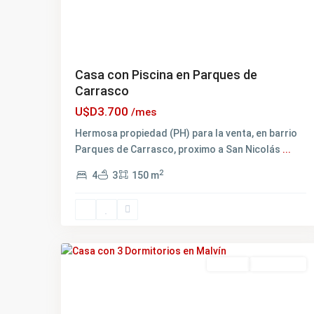
Casa con Piscina en Parques de
Carrasco
U$D3.700
/mes
Hermosa propiedad (PH) para la venta, en barrio
Parques de Carrasco, proximo a San Nicolás
...
2
4
3
150 m
Parques
de
Carrasco
,
18
Montevideo
Alquiler
ALQUILADO